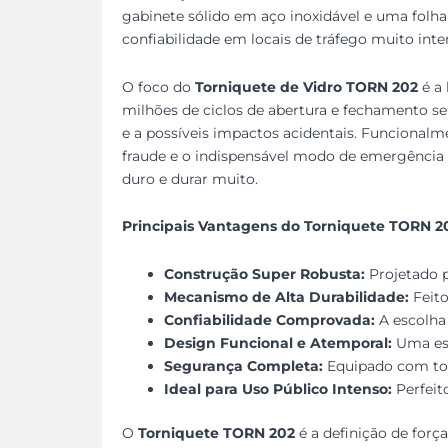
gabinete sólido em aço inoxidável e uma folha
confiabilidade em locais de tráfego muito inte
O foco do
Torniquete de Vidro TORN 202
é a 
milhões de ciclos de abertura e fechamento sem
e a possíveis impactos acidentais. Funcionalme
fraude e o indispensável modo de emergência “fa
duro e durar muito.
Principais Vantagens do Torniquete TORN 2
Construção Super Robusta:
Projetado p
Mecanismo de Alta Durabilidade:
Feito
Confiabilidade Comprovada:
A escolha 
Design Funcional e Atemporal:
Uma esté
Segurança Completa:
Equipado com tod
Ideal para Uso Público Intenso:
Perfeit
O
Torniquete TORN 202
é a definição de forç