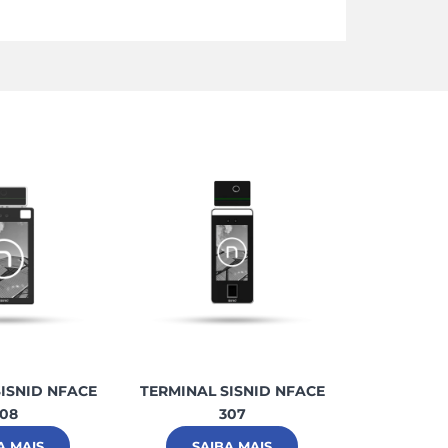
ISNID NFACE
TERMINAL SISNID NFACE
TERMINAL 
08
307
A MAIS
SAIBA MAIS
SAI