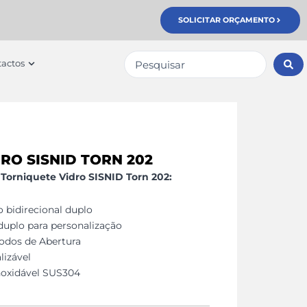
SOLICITAR ORÇAMENTO
Pesquisar
erviços
Open Contactos
actos
...
RO SISNID TORN 202
s Torniquete Vidro SISNID Torn 202:
o bidirecional duplo
uplo para personalização
odos de Abertura
lizável
noxidável SUS304