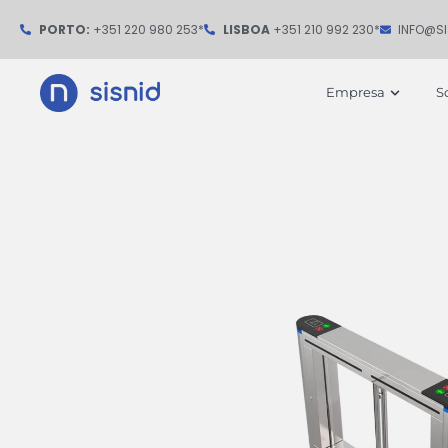
Ir
PORTO:
+351 220 980 253*
LISBOA
+351 210 992 230*
INFO@S
para
o
Open
Empresa
S
conteúdo