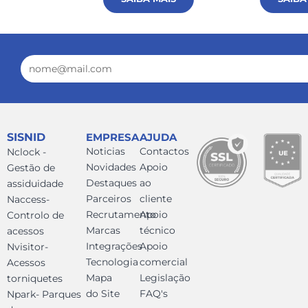
Email
SISNID
EMPRESA
AJUDA
Noticias
Contactos
Nclock -
Novidades
Apoio
Gestão de
Destaques
ao
assiduidade
Parceiros
cliente
Naccess-
Recrutamento
Apoio
Controlo de
Marcas
técnico
acessos
Integrações
Apoio
Nvisitor-
Tecnologia
comercial
Acessos
Mapa
Legislação
torniquetes
do Site
FAQ's
Npark- Parques