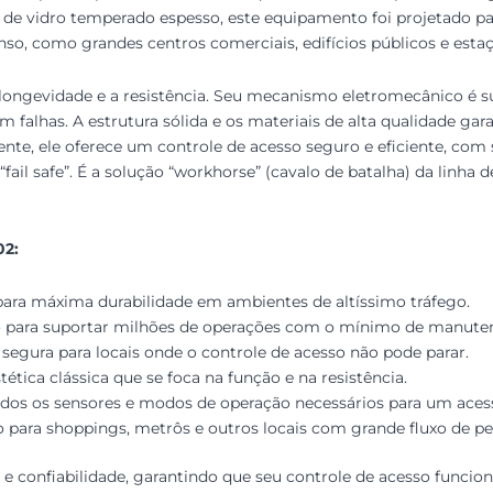
 de vidro temperado espesso, este equipamento foi projetado p
nso, como grandes centros comerciais, edifícios públicos e estaç
longevidade e a resistência. Seu mecanismo eletromecânico é s
 falhas. A estrutura sólida e os materiais de alta qualidade gar
nte, ele oferece um controle de acesso seguro e eficiente, com 
il safe”. É a solução “workhorse” (cavalo de batalha) da linha de
02:
ara máxima durabilidade em ambientes de altíssimo tráfego.
 para suportar milhões de operações com o mínimo de manute
segura para locais onde o controle de acesso não pode parar.
tica clássica que se foca na função e na resistência.
os os sensores e modos de operação necessários para um aces
o para shoppings, metrôs e outros locais com grande fluxo de pe
a e confiabilidade, garantindo que seu controle de acesso funcion