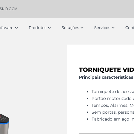
ISNID.COM
 Empresa
Open Software
Open Produtos
Open Soluções
Open S
oftware
Produtos
Soluções
Serviços
Cont
TORNIQUETE VID
Principais característica
Torniquete de acess
Portão motorizado d
Tempos, Alarmes, M
Sem portas, persona
Fabricado em aço i