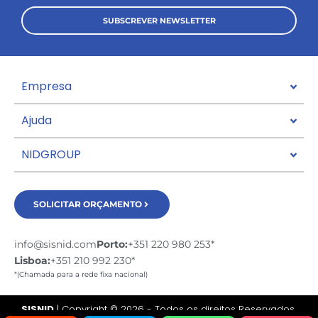
SUBSCREVER NEWSLETTER
Empresa
Ajuda
NIDGROUP
SOLICITAR ORÇAMENTO
info@sisnid.com
Porto:
+351 220 980 253*
Lisboa:
+351 210 992 230*
*(Chamada para a rede fixa nacional)
SISNID
| Copyright © 2026 - Todos os direitos Reservados.