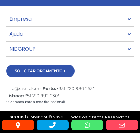
Empresa
Ajuda
NIDGROUP
SOLICITAR ORÇAMENTO
info@sisnid.com
Porto:
+351 220 980 253*
Lisboa:
+351 210 992 230*
*(Chamada para a rede fixa nacional)
SISNID
| Copyright © 2026 - Todos os direitos Reservados.
Desenvolvido por:
experts