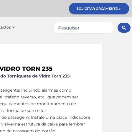
SOLICITAR ORÇAMENTO
Pesquisar
erviços
Open Contactos
actos
...
VIDRO TORN 235
s do Torniquete de Vidro Torn 235:
nteligente: incluindo alarmes como
, tráfego reverso, etc., que podem ser
s equipamentos de monitoramento de
na forma de som e luz;
 de passagem: Instale uma placa indicadora
isível na estrutura da caixa para lembrar
ado de passagem do portão;