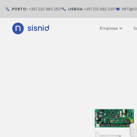
Ir
PORTO:
+351 220 980 253*
LISBOA
+351 210 992 230*
INFO@S
para
o
Open
Empresa
S
conteúdo