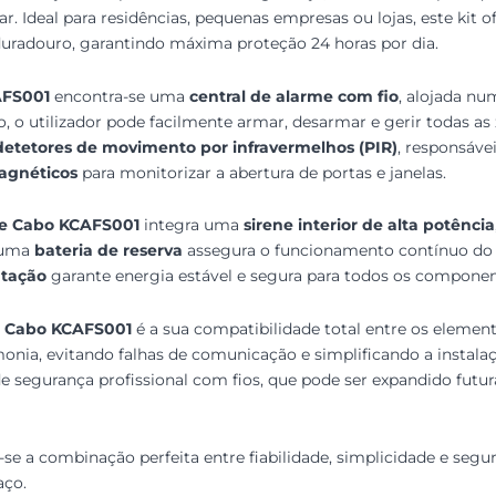
r. Ideal para residências, pequenas empresas ou lojas, este kit 
 duradouro, garantindo máxima proteção 24 horas por dia.
AFS001
encontra-se uma
central de alarme com fio
, alojada nu
o, o utilizador pode facilmente armar, desarmar e gerir todas a
detetores de movimento por infravermelhos (PIR)
, responsáve
agnéticos
para monitorizar a abertura de portas e janelas.
de Cabo KCAFS001
integra uma
sirene interior de alta potência
e uma
bateria de reserva
assegura o funcionamento contínuo do
ntação
garante energia estável e segura para todos os componen
e Cabo KCAFS001
é a sua compatibilidade total entre os element
onia, evitando falhas de comunicação e simplificando a instala
 de segurança profissional com fios, que pode ser expandido f
-se a combinação perfeita entre fiabilidade, simplicidade e segu
aço.