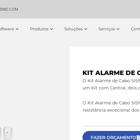
ISNID.COM
 Empresa
Open Software
Open Produtos
Open Soluções
Open S
oftware
Produtos
Soluções
Serviços
Cont
KIT ALARME DE 
O Kit Alarme de Cabo SI
um Kit com Central, dois d
O Kit Alarme de Cabo SIS
resistência excecional do
FAZER ORÇAMENTO