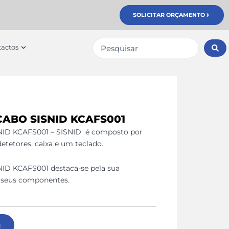
SOLICITAR ORÇAMENTO
Pesquisar
erviços
Open Contactos
actos
...
CABO SISNID KCAFS001
SNID KCAFS001 – SISNID é composto por
etetores, caixa e um teclado.
NID KCAFS001 destaca-se pela sua
s seus componentes.