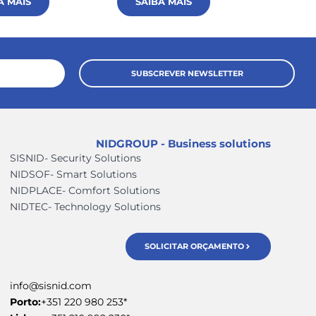
A MAIS
SAIBA MAIS
SAI
SUBSCREVER NEWSLETTER
NIDGROUP - Business solutions
SISNID- Security Solutions
NIDSOF- Smart Solutions
NIDPLACE- Comfort Solutions
NIDTEC- Technology Solutions
SOLICITAR ORÇAMENTO
info@sisnid.com
Porto:
+351 220 980 253*