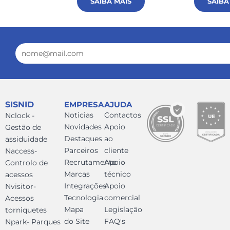
SAIBA MAIS
SAIBA
Email
SISNID
EMPRESA
AJUDA
Noticias
Contactos
Nclock -
Novidades
Apoio
Gestão de
Destaques
ao
assiduidade
Parceiros
cliente
Naccess-
Recrutamento
Apoio
Controlo de
Marcas
técnico
acessos
Integrações
Apoio
Nvisitor-
Tecnologia
comercial
Acessos
Mapa
Legislação
torniquetes
do Site
FAQ's
Npark- Parques