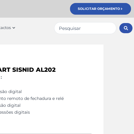
SOLICITAR ORÇAMENTO
Pesquisar
erviços
Open Contactos
actos
...
RT SISNID AL202
s：
são digital
to remoto de fechadura e relé
ão digital
ssões digitais