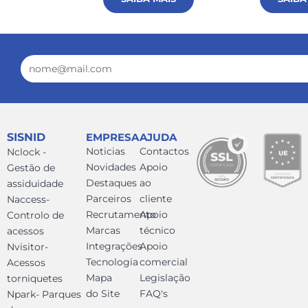
Email
SISNID
EMPRESA
AJUDA
Noticias
Contactos
Nclock -
Novidades
Apoio
Gestão de
Destaques
ao
assiduidade
Parceiros
cliente
Naccess-
Recrutamento
Apoio
Controlo de
Marcas
técnico
acessos
Integrações
Apoio
Nvisitor-
Tecnologia
comercial
Acessos
Mapa
Legislação
torniquetes
do Site
FAQ's
Npark- Parques