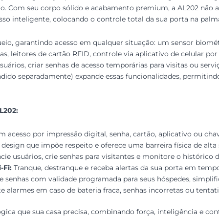
io. Com seu corpo sólido e acabamento premium, a AL202 não a
o inteligente, colocando o controle total da sua porta na palm
io, garantindo acesso em qualquer situação: um sensor biométri
s, leitores de cartão RFID, controle via aplicativo de celular 
uários, criar senhas de acesso temporárias para visitas ou servi
ndido separadamente) expande essas funcionalidades, permitind
L202:
m acesso por impressão digital, senha, cartão, aplicativo ou cha
esign que impõe respeito e oferece uma barreira física de alta
ie usuários, crie senhas para visitantes e monitore o histórico d
-Fi:
Tranque, destranque e receba alertas da sua porta em tempo 
e senhas com validade programada para seus hóspedes, simplifi
 alarmes em caso de bateria fraca, senhas incorretas ou tentati
gica que sua casa precisa, combinando força, inteligência e cont