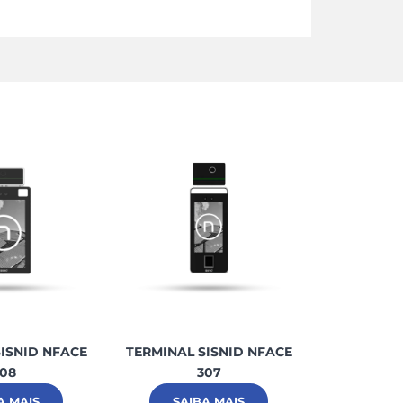
ISNID NFACE
TERMINAL SISNID NFACE
TERMINAL 
08
307
A MAIS
SAIBA MAIS
SAI