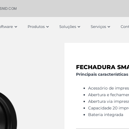
ISNID.COM
 Empresa
Open Software
Open Produtos
Open Soluções
Open S
oftware
Produtos
Soluções
Serviços
Cont
FECHADURA SMA
Principais característica
Acessório de impres
Abertura e fechamen
Abertura via impress
Capacidade 20 impre
Bateria integrada