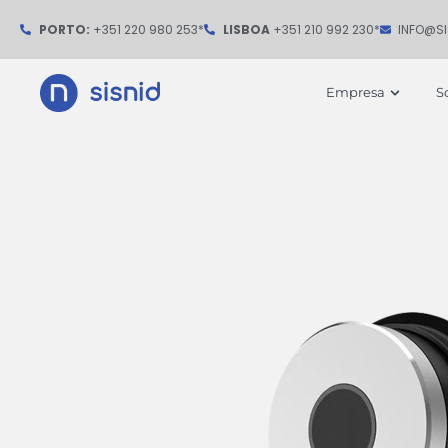
Ir
PORTO:
+351 220 980 253*
LISBOA
+351 210 992 230*
INFO@S
para
o
Open
Empresa
S
conteúdo