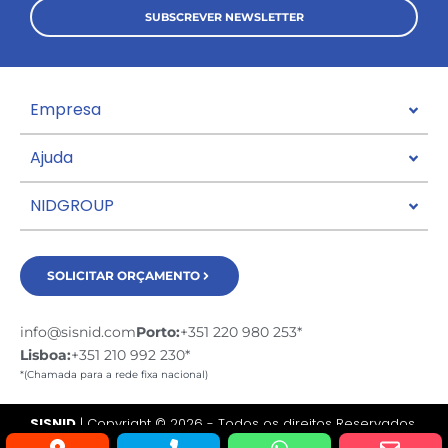
SUBSCREVER NEWSLETTER
Empresa
Ajuda
NIDGROUP
SOLICITAR ORÇAMENTO
info@sisnid.com
Porto:
+351 220 980 253*
Lisboa:
+351 210 992 230*
*(Chamada para a rede fixa nacional)
SISNID
| Copyright © 2026 - Todos os direitos Reservados.
Desenvolvido por:
experts