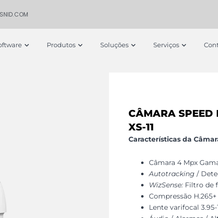
ISNID.COM
 Empresa
Open Software
Open Produtos
Open Soluções
Open S
oftware
Produtos
Soluções
Serviços
Cont
CÂMARA SPEED 
XS-11
Características da Câma
Câmara 4 Mpx Gama
Autotracking
/ Dete
WizSense:
Filtro de 
Compressão H.265+ 
Lente varifocal 3.95