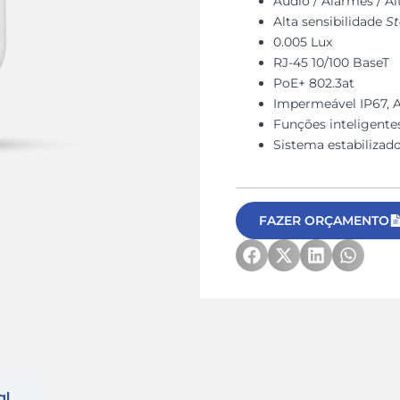
Áudio / Alarmes / A
Alta sensibilidade
St
0.005 Lux
RJ-45 10/100 BaseT
PoE+ 802.3at
Impermeável IP67, A
Funções inteligent
Sistema estabilizado
FAZER ORÇAMENTO
al