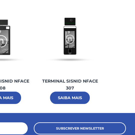
ISNID NFACE
TERMINAL SISNID NFACE
TERMINAL 
08
307
A MAIS
SAIBA MAIS
SAI
SUBSCREVER NEWSLETTER