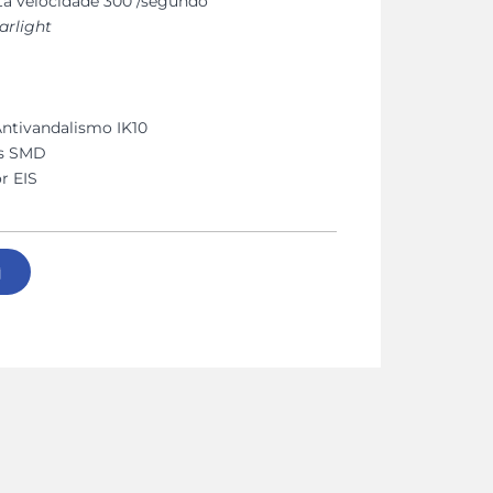
lta velocidade 300º/segundo
arlight
ntivandalismo IK10
es SMD
r EIS