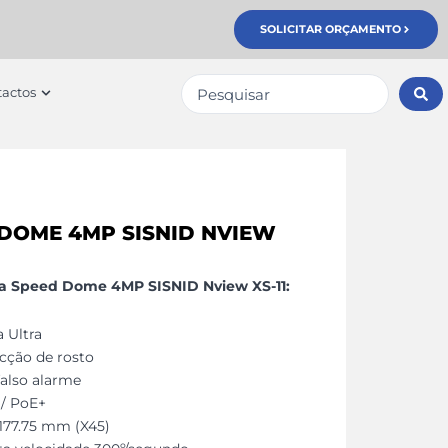
SOLICITAR ORÇAMENTO
Pesquisar
erviços
Open Contactos
actos
...
DOME 4MP SISNID NVIEW
ra Speed Dome 4MP SISNID Nview XS-11:
 Ultra
cção de rosto
falso alarme
/ PoE+
-177.75 mm (X45)