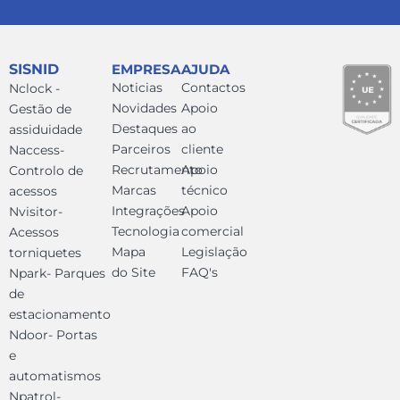
SISNID
EMPRESA
AJUDA
Noticias
Contactos
Nclock -
Novidades
Apoio
Gestão de
Destaques
ao
assiduidade
Parceiros
cliente
Naccess-
Recrutamento
Apoio
Controlo de
Marcas
técnico
acessos
Integrações
Apoio
Nvisitor-
Tecnologia
comercial
Acessos
Mapa
Legislação
torniquetes
do Site
FAQ's
Npark- Parques
de
estacionamento
Ndoor- Portas
e
automatismos
Npatrol-