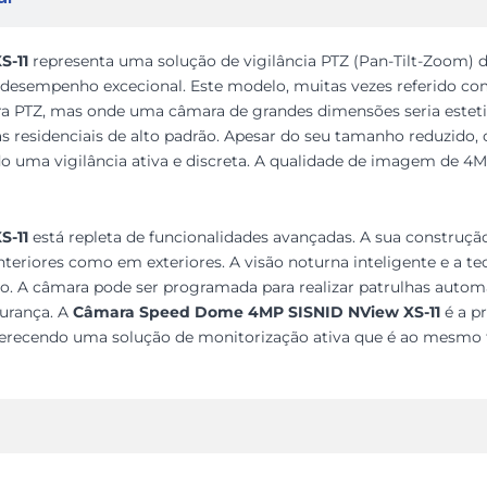
S-11
representa uma solução de vigilância PTZ (Pan-Tilt-Zoom) 
sempenho excecional. Este modelo, muitas vezes referido como
a PTZ, mas onde uma câmara de grandes dimensões seria estet
reas residenciais de alto padrão. Apesar do seu tamanho reduzid
do uma vigilância ativa e discreta. A qualidade de imagem de 4
S-11
está repleta de funcionalidades avançadas. A sua construção
interiores como em exteriores. A visão noturna inteligente e a
o. A câmara pode ser programada para realizar patrulhas autom
gurança. A
Câmara Speed Dome 4MP SISNID NView XS-11
é a p
ferecendo uma solução de monitorização ativa que é ao mesmo 