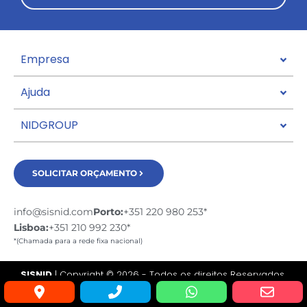
Empresa
Ajuda
NIDGROUP
SOLICITAR ORÇAMENTO
info@sisnid.com
Porto:
+351 220 980 253*
Lisboa:
+351 210 992 230*
*(Chamada para a rede fixa nacional)
SISNID
| Copyright © 2026 - Todos os direitos Reservados.
Desenvolvido por:
experts